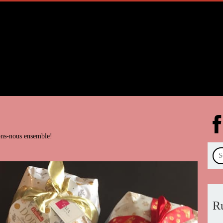
ns-nous ensemble!
R