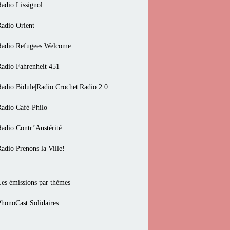
Radio Lissignol
Radio Orient
Radio Refugees Welcome
Radio Fahrenheit 451
Radio Bidule|Radio Crochet|Radio 2.0
Radio Café-Philo
Radio Contr’Austérité
Radio Prenons la Ville!
Les émissions par thèmes
PhonoCast Solidaires