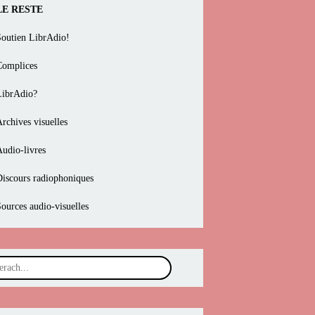
LE RESTE
Soutien LibrAdio!
Complices
LibrAdio?
rchives visuelles
Audio-livres
Discours radiophoniques
Sources audio-visuelles