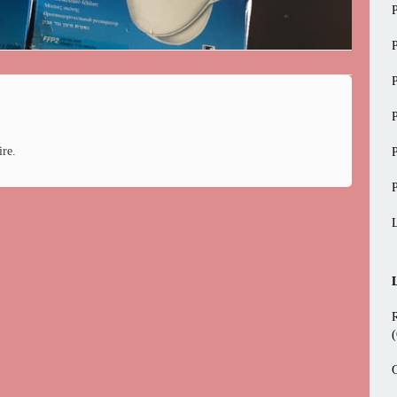
re.
G