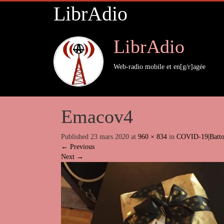
LibrAdio
LibrAdio
Web-radio mobile et en[g/r]agée
Emacov4
Published
23 mars 2020
at
960 × 834
in
COVID-19|Batto
←
Previous
Next
→