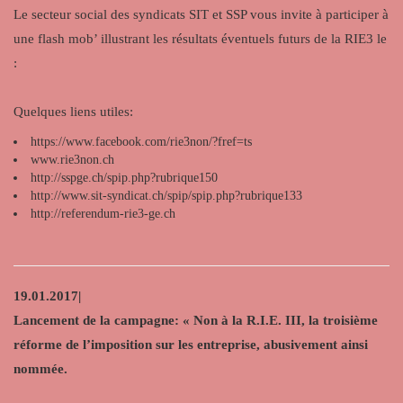
Le secteur social des syndicats SIT et SSP vous invite à participer à
une flash mob’ illustrant les résultats éventuels futurs de la RIE3 le
:
Quelques liens utiles:
https://www.facebook.com/rie3non/?fref=ts
www.rie3non.ch
http://sspge.ch/spip.php?rubrique150
http://www.sit-syndicat.ch/spip/spip.php?rubrique133
http://referendum-rie3-ge.ch
19.01.2017|
Lancement de la campagne: « Non à la R.I.E. III, la troisième
réforme de l’imposition sur les entreprise, abusivement ainsi
nommée.