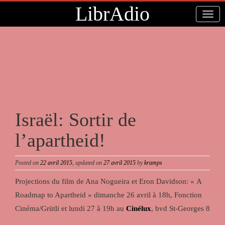
LibrAdio
Israël: Sortir de
l’apartheid!
Posted on
22 avril 2015
, updated on
27 avril 2015
by
kramps
Projections du film de Ana Nogueira et Eron Davidson: « A
Roadmap to Apartheid » dimanche 26 avril à 18h, Fonction
Cinéma/Grütli et lundi 27 à 19h au
Cinélux
, bvd St-Georges 8