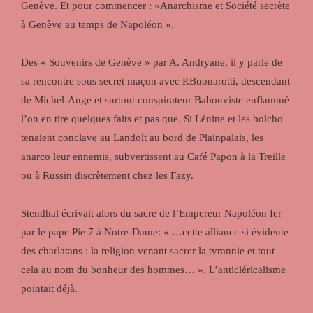
Genève. Et pour commencer : »Anarchisme et Société secrète
à Genève au temps de Napoléon ».
Des « Souvenirs de Genève » par A. Andryane, il y parle de
sa rencontre sous secret maçon avec P.Buonarotti, descendant
de Michel-Ange et surtout conspirateur Babouviste enflammé
l’on en tire quelques faits et pas que. Si Lénine et les bolcho
tenaient conclave au Landolt au bord de Plainpalais, les
anarco leur ennemis, subvertissent au Café Papon à la Treille
ou à Russin discrètement chez les Fazy.
Stendhal écrivait alors du sacre de l’Empereur Napoléon Ier
par le pape Pie 7 à Notre-Dame: « …cette alliance si évidente
des charlatans : la religion venant sacrer la tyrannie et tout
cela au nom du bonheur des hommes… ». L’anticléricalisme
pointait déjà.