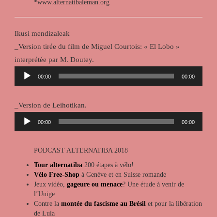
*www.alternatibaleman.org
Ikusi mendizaleak
_Version tirée du film de Miguel Courtois: « El Lobo »
interprétée par M. Doutey.
Lecteur
00:00
00:00
audio
_Version de Leihotikan.
Lecteur
00:00
00:00
audio
PODCAST ALTERNATIBA 2018
Tour alternatiba
200 étapes à vélo!
Vélo Free-Shop
à Genève et en Suisse romande
Jeux vidéo,
gageure ou menace
? Une étude à venir de
l’Unige
Contre la
montée du fascisme au Brésil
et pour la libération
de Lula