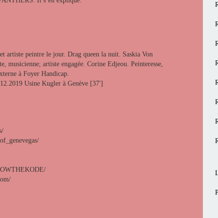
 PANTHERS. Il s’en explique.
artiste peintre le jour. Drag queen la nuit. Saskia Von
te, musicienne; artiste engagée. Corine Edjeou. Peinteresse,
terne à Foyer Handicap.
.12.2019 Usine Kugler à Genève [37′]
s/
of_genevegas/
OLLOWTHEKODE/
com/