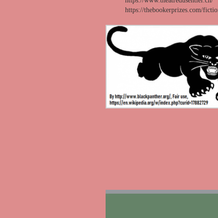
https://www.theatredusentier.ch/
https://thebookerprizes.com/ficti
Lecteur
vidéo