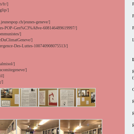
/fr/]
glip/]
jeunespop.ch/jeunes-geneve/]
eunes-POP-Gen%C3%A8ve-608146489619997/]
ommunistes/]
veDuClimatGeneve/]
ergence-Des-Luttes-100740908075513/]
almisol/]
acomitegeneve/]
il]
/]
G