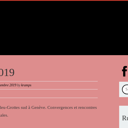
2019
cembre 2019
by
kramps
leu-Grottes sud à Genève. Convergences et rencontres
ales.
R