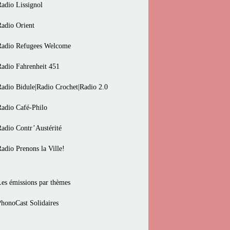
Radio Lissignol
Radio Orient
Radio Refugees Welcome
Radio Fahrenheit 451
Radio Bidule|Radio Crochet|Radio 2.0
Radio Café-Philo
Radio Contr’Austérité
Radio Prenons la Ville!
Les émissions par thèmes
PhonoCast Solidaires