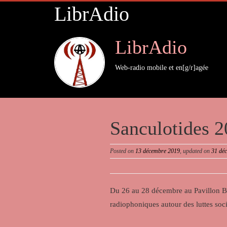
LibrAdio
LibrAdio
Web-radio mobile et en[g/r]agée
Sanculotides 
Posted on
13 décembre 2019
, updated on
31 dé
Du 26 au 28 décembre au Pavillon B
radiophoniques autour des luttes soci