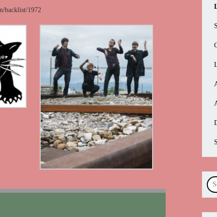
on/backlist/1972
A