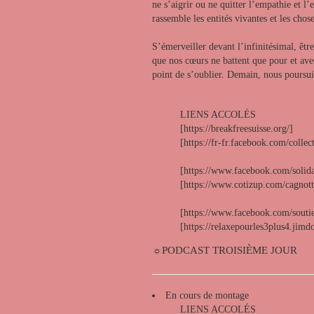
ne s’aigrir ou ne quitter l’empathie et l’
rassemble les entités vivantes et les chos
S’émerveiller devant l’infinitésimal, être
que nos cœurs ne battent que pour et ave
point de s’oublier. Demain, nous poursui
LIENS ACCOLÉS
[https://breakfreesuisse.org/]
[https://fr-fr.facebook.com/collec
[https://www.facebook.com/solida
[https://www.cotizup.com/cagnott
[https://www.facebook.com/souti
[https://relaxepourles3plus4.jimd
☼PODCAST TROISIÈME JOUR
En cours de montage
LIENS ACCOLÉS