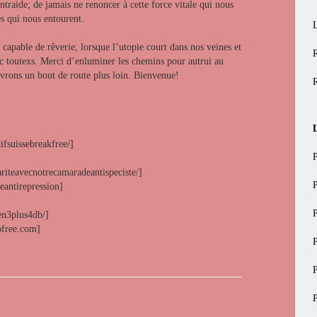
entraide; de jamais ne renoncer à cette force vitale qui nous
es qui nous entourent.
 capable de rêverie; lorsque l’utopie court dans nos veines et
c toutexs. Merci d’enluminer les chemins pour autrui au
vrons un bout de route plus loin. Bienvenue!
tifsuissebreakfree/]
riteavecnotrecamaradeantispeciste/]
eantirepression]
en3plus4db/]
ofree.com]