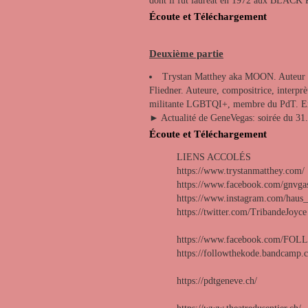
dont il fut lauréat en 1972 aux BLACK
Écoute et Téléchargement
Deuxième partie
Trystan Matthey aka MOON. Auteur et 
Fliedner. Auteure, compositrice, interprè
militante LGBTQI+, membre du PdT. Ex
► Actualité de GeneVegas: soirée du 31
Écoute et Téléchargement
LIENS ACCOLÉS
https://www.trystanmatthey.com/
https://www.facebook.com/gnvga
https://www.instagram.com/haus_
https://twitter.com/TribandeJoyce
https://www.facebook.com/F
https://followthekode.bandcamp.
https://pdtgeneve.ch/