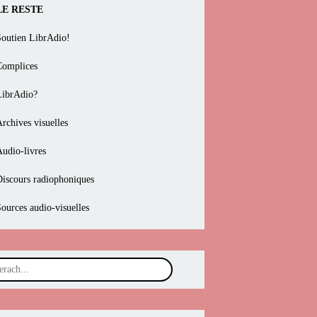
LE RESTE
Soutien LibrAdio!
Complices
LibrAdio?
rchives visuelles
Audio-livres
Discours radiophoniques
Sources audio-visuelles